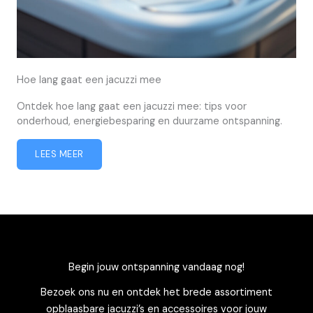
Hoe lang gaat een jacuzzi mee
Ontdek hoe lang gaat een jacuzzi mee: tips voor
onderhoud, energiebesparing en duurzame ontspanning.
LEES MEER
Begin jouw ontspanning vandaag nog!
Bezoek ons nu en ontdek het brede assortiment
opblaasbare jacuzzi’s en accessoires voor jouw