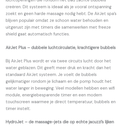
luchtopeningen die rondom het bad zachte bubbels
creëren. Dit systeem is ideaal als je vooral ontspanning
zoekt en geen harde massage nodig hebt. De AirJet spa’s
blijven populair omdat ze schoon water behouden en
uitgerust zijn met timers die samenwerken met freeze
shield gaat automatisch functies.
AirJet Plus – dubbele luchtcirculatie, krachtigere bubbels
Bij AirJet Plus wordt er via twee circuits lucht door het
water geblazen. Dit geeft meer druk en kracht dan het
standaard AirJet systeem. Je voelt de bubbels
gelijkmatiger rondom je lichaam en de pomp houdt het
water langer in beweging. Veel modellen hebben een wifi
module, energiebesparende timer en een modern
touchscreen waarmee je direct temperatuur, bubbels en
timer instelt.
HydroJet – de massage-jets die op echte jacuzzi’s lijken