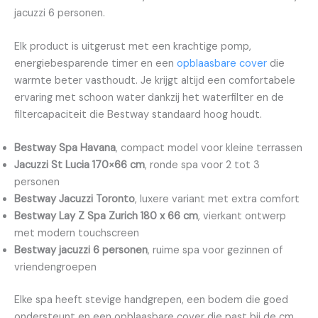
jacuzzi 6 personen.
Elk product is uitgerust met een krachtige pomp,
energiebesparende timer en een
opblaasbare cover
die
warmte beter vasthoudt. Je krijgt altijd een comfortabele
ervaring met schoon water dankzij het waterfilter en de
filtercapaciteit die Bestway standaard hoog houdt.
Bestway Spa Havana
, compact model voor kleine terrassen
Jacuzzi St Lucia 170×66 cm
, ronde spa voor 2 tot 3
personen
Bestway Jacuzzi Toronto
, luxere variant met extra comfort
Bestway Lay Z Spa Zurich 180 x 66 cm
, vierkant ontwerp
met modern touchscreen
Bestway jacuzzi 6 personen
, ruime spa voor gezinnen of
vriendengroepen
Elke spa heeft stevige handgrepen, een bodem die goed
ondersteunt en een opblaasbare cover die past bij de cm