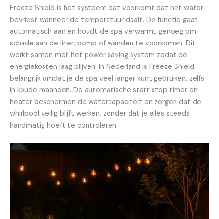
Freeze Shield is het systeem dat voorkomt dat het water
bevriest wanneer de temperatuur daalt. De functie gaat
automatisch aan en houdt de spa verwarmt genoeg om
schade aan de liner, pomp of wanden te voorkomen. Dit
werkt samen met het power saving system zodat de
energiekosten laag blijven. In Nederland is Freeze Shield
belangrijk omdat je de spa veel langer kunt gebruiken, zelfs
in koude maanden. De automatische start stop timer en
heater beschermen de watercapaciteit en zorgen dat de
whirlpool veilig blijft werken, zonder dat je alles steeds
handmatig hoeft te controleren.