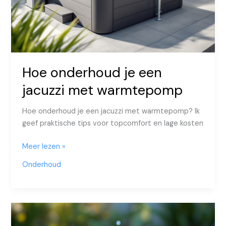
Hoe onderhoud je een
jacuzzi met warmtepomp
Hoe onderhoud je een jacuzzi met warmtepomp? Ik
geef praktische tips voor topcomfort en lage kosten
Hoe
Meer lezen »
onderhoud
Onderhoud
je
een
jacuzzi
met
warmtepomp