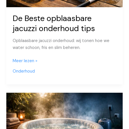
De Beste opblaasbare
jacuzzi onderhoud tips
Opblaasbare jacuzzi onderhoud: wij tonen hoe we
water schoon, fris en slim beheren.
De
Meer lezen »
Beste
Onderhoud
opblaasbare
jacuzzi
onderhoud
tips