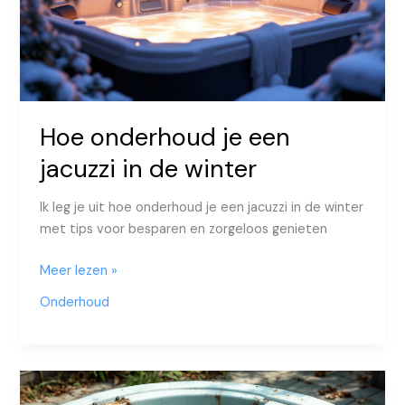
Hoe onderhoud je een
jacuzzi in de winter
Ik leg je uit hoe onderhoud je een jacuzzi in de winter
met tips voor besparen en zorgeloos genieten
Hoe
Meer lezen »
onderhoud
Onderhoud
je
een
jacuzzi
in
de