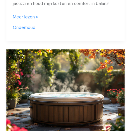
jacuzzi en houd mijn kosten en comfort in balans!
Is
Meer lezen »
onderhoud
Onderhoud
anders
bij
een
zoutwater
jacuzzi