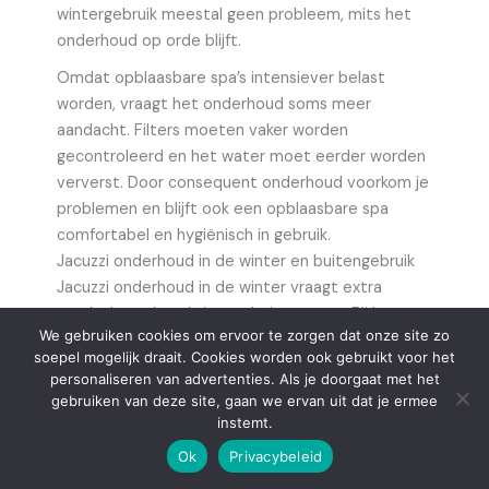
wintergebruik meestal geen probleem, mits het
onderhoud op orde blijft.
Omdat opblaasbare spa’s intensiever belast
worden, vraagt het onderhoud soms meer
aandacht. Filters moeten vaker worden
gecontroleerd en het water moet eerder worden
ververst. Door consequent onderhoud voorkom je
problemen en blijft ook een opblaasbare spa
comfortabel en hygiënisch in gebruik.
Jacuzzi onderhoud in de winter en buitengebruik
Jacuzzi onderhoud in de winter vraagt extra
aandacht, zeker als je spa buiten staat. Bij lage
We gebruiken cookies om ervoor te zorgen dat onze site zo
temperaturen verandert de werking van het
soepel mogelijk draait. Cookies worden ook gebruikt voor het
water en de techniek. Regelmatig testen blijft
personaliseren van advertenties. Als je doorgaat met het
belangrijk om het peil te brengen en problemen te
gebruiken van deze site, gaan we ervan uit dat je ermee
voorkomen. Water dat te lang stil staat of niet
instemt.
goed wordt onderhouden, kan sneller vervuilen.
Ok
Privacybeleid
Opblaasbare spa’s lopen een groter risico op