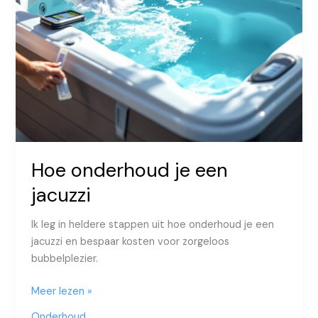
Hoe onderhoud je een
jacuzzi
Ik leg in heldere stappen uit hoe onderhoud je een
jacuzzi en bespaar kosten voor zorgeloos
bubbelplezier.
Hoe
Meer lezen »
onderhoud
Onderhoud