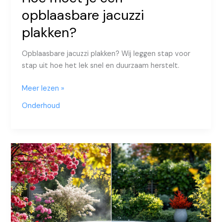
opblaasbare jacuzzi
plakken?
Opblaasbare jacuzzi plakken? Wij leggen stap voor
stap uit hoe het lek snel en duurzaam herstelt.
Hoe
Meer lezen »
moet
Onderhoud
je
een
opblaasbare
jacuzzi
plakken?