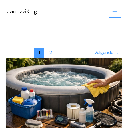
Ga
naar
JacuzziKing
de
inhoud
1
2
Volgende
→