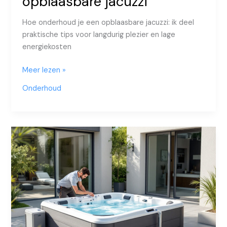
opblaasbare jacuzzi
Hoe onderhoud je een opblaasbare jacuzzi: ik deel
praktische tips voor langdurig plezier en lage
energiekosten
Hoe
Meer lezen »
onderhoud
Onderhoud
je
een
opblaasbare
jacuzzi