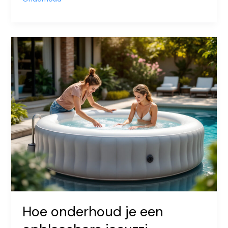
je
een
jacuzzi
Hoe onderhoud je een