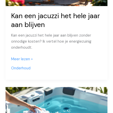
Kan een jacuzzi het hele jaar
aan blijven
Kan een jacuzzi het hele jaar aan blijven zonder
onnodige kosten? Ik vertel hoe je energiezuinig
onderhoudt.
Kan
Meer lezen »
een
Onderhoud
jacuzzi
het
hele
jaar
aan
blijven