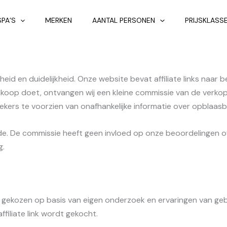
SPA’S
MERKEN
AANTAL PERSONEN
PRIJSKLASS
kheid en duidelijkheid. Onze website bevat affiliate links naa
aankoop doet, ontvangen wij een kleine commissie van de verk
ekers te voorzien van onafhankelijke informatie over opblaasb
elfde. De commissie heeft geen invloed op onze beoordelingen 
g.
 gekozen op basis van eigen onderzoek en ervaringen van gebr
ffiliate link wordt gekocht.