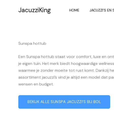
Ga
JacuzziKing
naar
HOME
JACUZZI’S EN 
de
inhoud
Sunspa hottub
Een Sunspa hottub staat voor comfort, luxe en ont
je eigen tuin. Het merk biedt hoogwaardige wellne
waarmee je zonder moeite tot rust komt. Dankzij h
assortiment jacuzzi’s vind je altijd een model dat pa
wensen en budget.
BEKIJK ALLE SUNSPA JACUZZI’S BIJ BOL