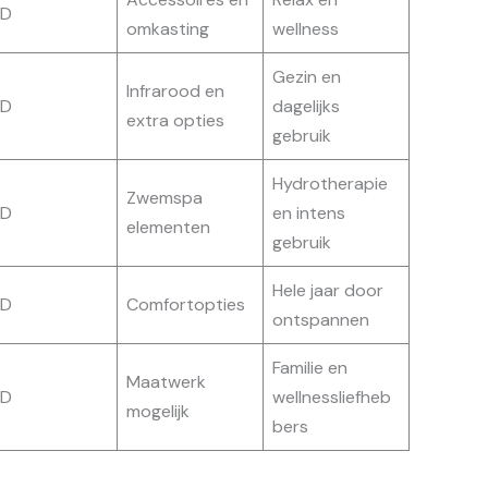
ED
omkasting
wellness
Gezin en
Infrarood en
ED
dagelijks
extra opties
gebruik
Hydrotherapie
Zwemspa
ED
en intens
elementen
gebruik
Hele jaar door
ED
Comfortopties
ontspannen
Familie en
Maatwerk
ED
wellnessliefheb
mogelijk
bers