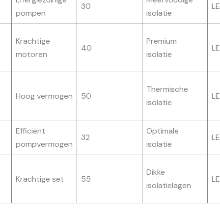
30
L
pompen
isolatie
Krachtige
Premium
40
L
motoren
isolatie
Thermische
Hoog vermogen
50
L
isolatie
Efficiënt
Optimale
32
L
pompvermogen
isolatie
Dikke
Krachtige set
55
L
isolatielagen