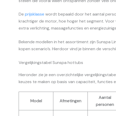
stellen die vooral willen ontspannen zonder veel o
De
prijsklasse
wordt bepaald door het aantal person
krachtiger de motor, hoe hoger het segment. Voor wi
extra verlichting, massagefuncties en energiezuini
Bekende modellen in het assortiment zijn Sunspa L
kopen scenario’s. Hierdoor vind je binnen de verschil
Vergelijkingstabel Sunspa hottubs
Hieronder zie je een overzichtelijke vergelijkingsta
keuzes te maken op basis van capaciteit, functies 
Aantal
Model
Afmetingen
personen