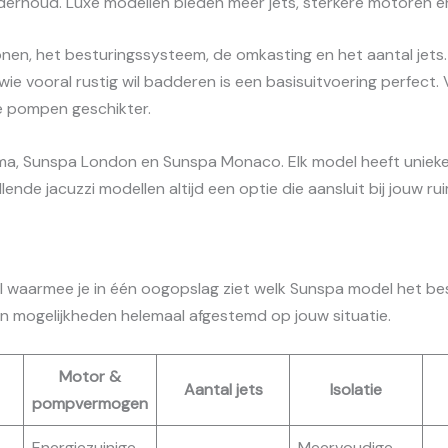
nderhoud. Luxe modellen bieden meer jets, sterkere motoren e
en, het besturingssysteem, de omkasting en het aantal jets. 
e vooral rustig wil badderen is een basisuitvoering perfect. 
ge pompen geschikter.
ima, Sunspa London en Sunspa Monaco. Elk model heeft unieke 
lende jacuzzi modellen altijd een optie die aansluit bij jouw r
bel waarmee je in één oogopslag ziet welk Sunspa model het bes
en mogelijkheden helemaal afgestemd op jouw situatie.
Motor &
Aantal jets
Isolatie
pompvermogen
Energiezuinige
Meervoudige