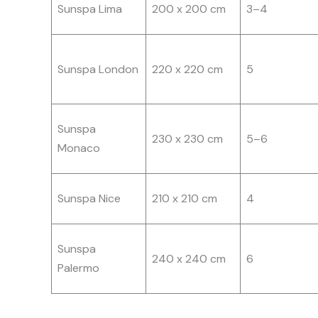
Sunspa Lima
200 x 200 cm
3–4
Sunspa London
220 x 220 cm
5
Sunspa
230 x 230 cm
5–6
Monaco
Sunspa Nice
210 x 210 cm
4
Sunspa
240 x 240 cm
6
Palermo