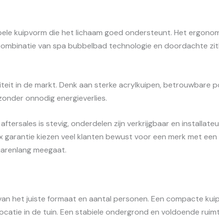
ele kuipvorm die het lichaam goed ondersteunt. Het ergonom
e combinatie van spa bubbelbad technologie en doordachte zi
iteit in de markt. Denk aan sterke acrylkuipen, betrouwbare 
zonder onnodig energieverlies.
tersales is stevig, onderdelen zijn verkrijgbaar en installat
garantie kiezen veel klanten bewust voor een merk met een b
jarenlang meegaat.
 het juiste formaat en aantal personen. Een compacte kuip is 
locatie in de tuin. Een stabiele ondergrond en voldoende ru