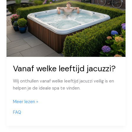
Vanaf welke leeftijd jacuzzi?
Wij onthullen vanaf welke leeftijd jacuzzi veilig is en
helpen je de ideale spa te vinden.
Vanaf
Meer lezen »
welke
FAQ
leeftijd
jacuzzi?