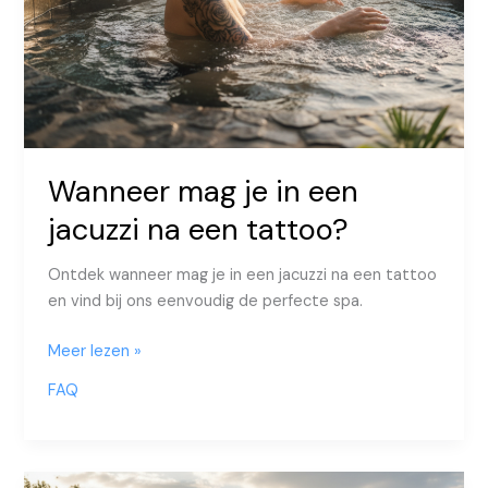
Wanneer mag je in een
jacuzzi na een tattoo?
Ontdek wanneer mag je in een jacuzzi na een tattoo
en vind bij ons eenvoudig de perfecte spa.
Wanneer
Meer lezen »
mag
FAQ
je
in
een
jacuzzi