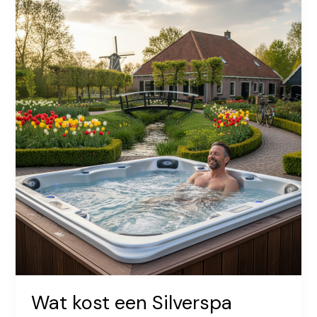
na
een
tattoo?
Wat kost een Silverspa