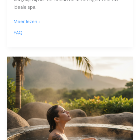
ideale spa.
Hoeveel
Meer lezen »
water
FAQ
zit
er
in
een
jacuzzi?