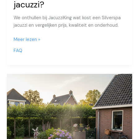
jacuzzi?
We onthullen bij JacuzziKing wat kost een Silverspa
jacuzzi en vergelijken prijs, kwaliteit en onderhoud.
Wat
Meer lezen »
kost
FAQ
een
Silverspa
jacuzzi?