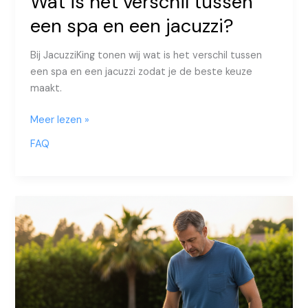
Wat is het verschil tussen
een spa en een jacuzzi?
Bij JacuzziKing tonen wij wat is het verschil tussen
een spa en een jacuzzi zodat je de beste keuze
maakt.
Wat
Meer lezen »
is
FAQ
het
verschil
tussen
een
spa
en
een
jacuzzi?