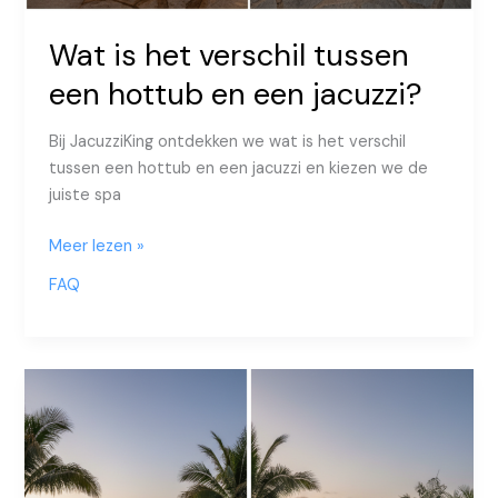
Wat is het verschil tussen
een hottub en een jacuzzi?
Bij JacuzziKing ontdekken we wat is het verschil
tussen een hottub en een jacuzzi en kiezen we de
juiste spa
Wat
Meer lezen »
is
FAQ
het
verschil
tussen
een
hottub
en
een
jacuzzi?