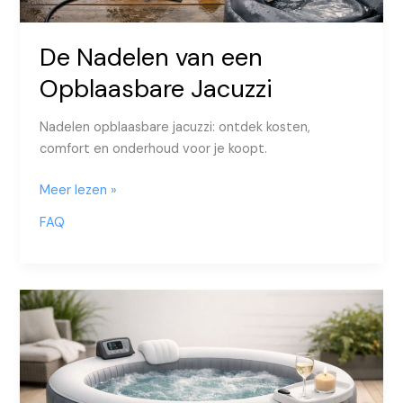
De Nadelen van een
Opblaasbare Jacuzzi
Nadelen opblaasbare jacuzzi: ontdek kosten,
comfort en onderhoud voor je koopt.
De
Meer lezen »
Nadelen
FAQ
van
een
Opblaasbare
Jacuzzi