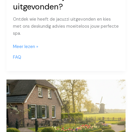
uitgevonden?
Ontdek wie heeft de jacuzzi uitgevonden en kies
met ons deskundig advies moeiteloos jouw perfecte
spa.
Wie
Meer lezen »
heeft
FAQ
de
jacuzzi
uitgevonden?