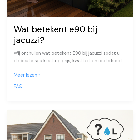
Wat betekent e90 bij
jacuzzi?
Wij onthullen wat betekent E90 bij jacuzzi zodat u
de beste spa kiest op prijs, kwaliteit en onderhoud.
Wat
Meer lezen »
betekent
FAQ
e90
bij
jacuzzi?