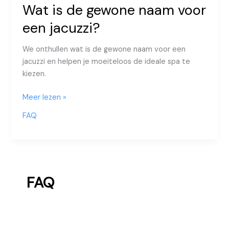
Wat is de gewone naam voor
een jacuzzi?
We onthullen wat is de gewone naam voor een
jacuzzi en helpen je moeiteloos de ideale spa te
kiezen.
Wat
Meer lezen »
is
FAQ
de
gewone
naam
voor
een
FAQ
jacuzzi?