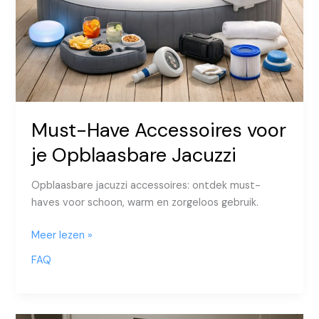
Must-Have Accessoires voor
je Opblaasbare Jacuzzi
Opblaasbare jacuzzi accessoires: ontdek must-
haves voor schoon, warm en zorgeloos gebruik.
Must-
Meer lezen »
Have
FAQ
Accessoires
voor
je