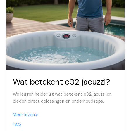
Wat betekent e02 jacuzzi?
We leggen helder uit wat betekent e02 jacuzzi en
bieden direct oplossingen en onderhoudstips.
Wat
Meer lezen »
betekent
FAQ
e02