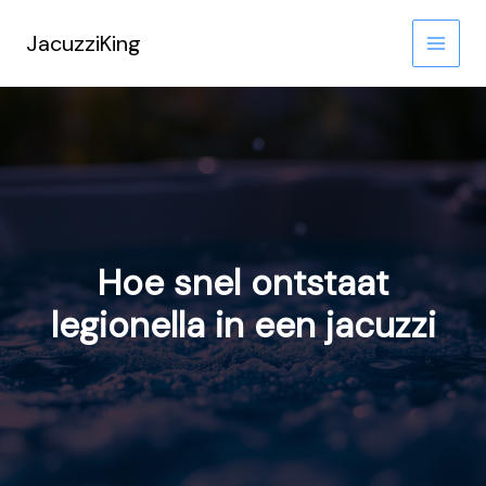
Ga
naar
JacuzziKing
de
inhoud
Hoe snel ontstaat
legionella in een jacuzzi