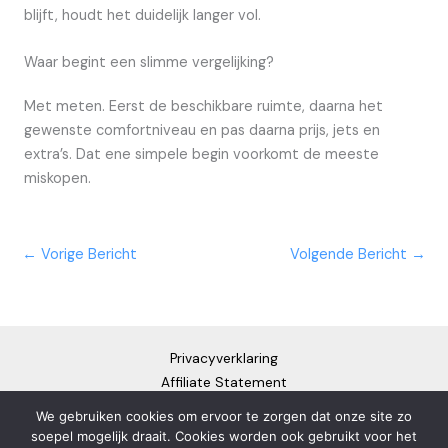
blijft, houdt het duidelijk langer vol.
Waar begint een slimme vergelijking?
Met meten. Eerst de beschikbare ruimte, daarna het
gewenste comfortniveau en pas daarna prijs, jets en
extra’s. Dat ene simpele begin voorkomt de meeste
miskopen.
←
Vorige Bericht
Volgende Bericht
→
Privacyverklaring
Affiliate Statement
Cookiebeleid
We gebruiken cookies om ervoor te zorgen dat onze site zo
Disclaimer
soepel mogelijk draait. Cookies worden ook gebruikt voor het