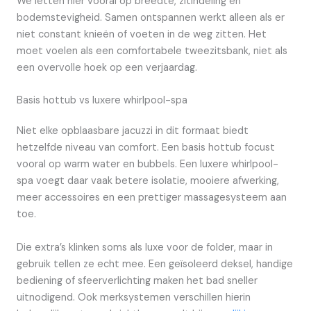
We letten hier vooral op breedte, zitindeling en
bodemstevigheid. Samen ontspannen werkt alleen als er
niet constant knieën of voeten in de weg zitten. Het
moet voelen als een comfortabele tweezitsbank, niet als
een overvolle hoek op een verjaardag.
Basis hottub vs luxere whirlpool-spa
Niet elke opblaasbare jacuzzi in dit formaat biedt
hetzelfde niveau van comfort. Een basis hottub focust
vooral op warm water en bubbels. Een luxere whirlpool-
spa voegt daar vaak betere isolatie, mooiere afwerking,
meer accessoires en een prettiger massagesysteem aan
toe.
Die extra’s klinken soms als luxe voor de folder, maar in
gebruik tellen ze echt mee. Een geïsoleerd deksel, handige
bediening of sfeerverlichting maken het bad sneller
uitnodigend. Ook merksystemen verschillen hierin