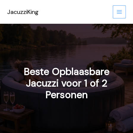
Ga
naar
JacuzziKing
de
inhoud
Beste Opblaasbare
Jacuzzi voor 1 of 2
Personen