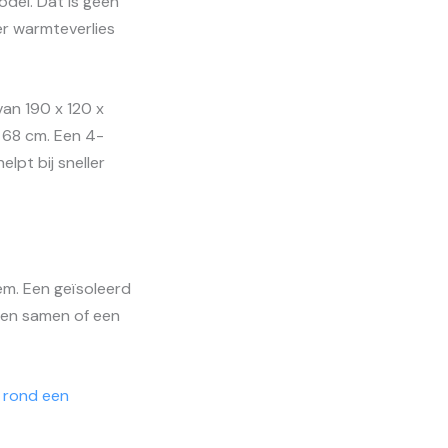
del. Dat is geen
er warmteverlies
an 190 x 120 x
 68 cm. Een 4-
pt bij sneller
eem. Een geïsoleerd
len samen of een
 rond een