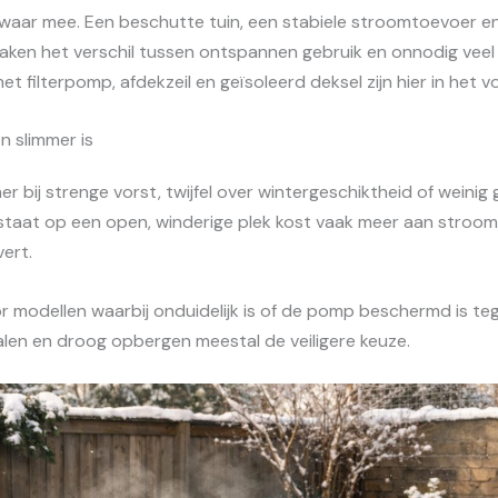
zwaar mee. Een beschutte tuin, een stabiele stroomtoevoer e
aken het verschil tussen ontspannen gebruik en onnodig veel
t filterpomp, afdekzeil en geïsoleerd deksel zijn hier in het v
 slimmer is
r bij strenge vorst, twijfel over wintergeschiktheid of weinig 
lstaat op een open, winderige plek kost vaak meer aan stroom 
ert.
r modellen waarbij onduidelijk is of de pomp beschermd is tege
halen en droog opbergen meestal de veiligere keuze.