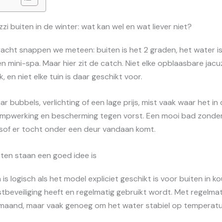
i buiten in de winter: wat kan wel en wat liever niet?
acht snappen we meteen: buiten is het 2 graden, het water is
en mini-spa. Maar hier zit de catch. Niet elke opblaasbare jacu
, en niet elke tuin is daar geschikt voor.
aar bubbels, verlichting of een lage prijs, mist vaak waar het i
 pompwerking en bescherming tegen vorst. Een mooi bad zonde
lsof er tocht onder een deur vandaan komt.
ten staan een goed idee is
 is logisch als het model expliciet geschikt is voor buiten in
tbeveiliging heeft en regelmatig gebruikt wordt. Met regelma
r maand, maar vaak genoeg om het water stabiel op temperatu