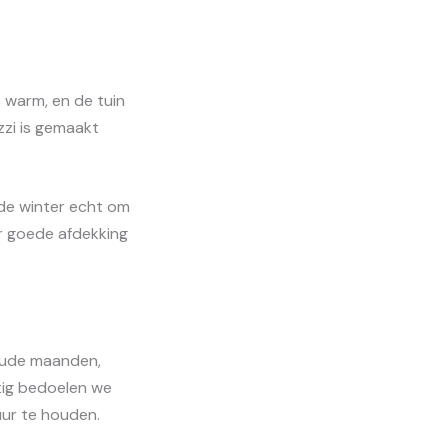
 warm, en de tuin
zzi is gemaakt
n de winter echt om
r goede afdekking
 koude maanden,
tig bedoelen we
ur te houden.