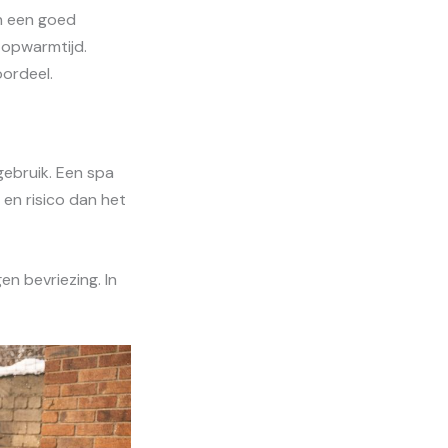
n een goed
 opwarmtijd.
oordeel.
gebruik. Een spa
en risico dan het
n bevriezing. In