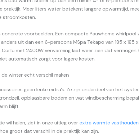
ons bad warmt sneller op dan een ruimer 4- of 6-persoons mo
te praktijk. Meer liters water betekent langere opwarmtijd, me
e stroomkosten.
in concrete voorbeelden. Een compacte Pauwhome whirlpool v
 anders uit dan een 6-persoons MSpa Tekapo van 185 x 185 x
Corfu met 2400W verwarming laat weer zien dat vermogen hel
et automatisch zorgt voor lagere kosten.
n de winter echt verschil maken
accessoires geen leuke extra’s. Ze zijn onderdeel van het syst
, grondzeil, opblaasbare bodem en wat windbescherming bepa
m blijft.
ie wil halen, ziet in onze uitleg over
extra warmte vasthouden
hoe groot dat verschil in de praktijk kan zijn.