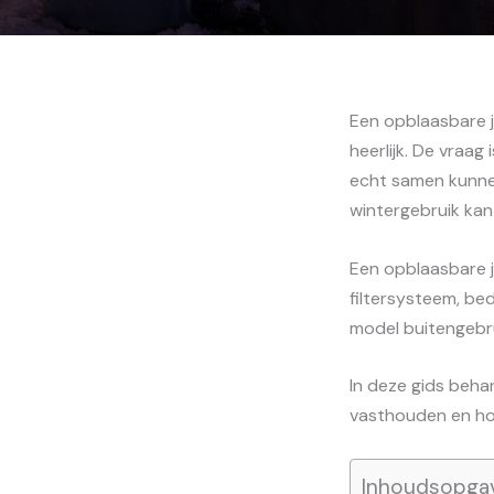
Een opblaasbare j
heerlijk. De vraag
echt samen kunnen
wintergebruik kan 
Een opblaasbare j
filtersysteem, bed
model buitengebrui
In deze gids beha
vasthouden en hoe
Inhoudsopga