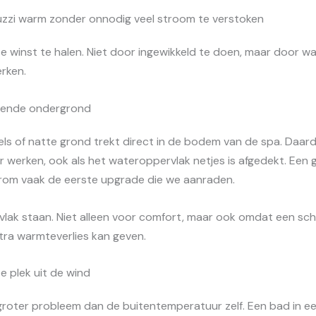
uzzi warm zonder onnodig veel stroom te verstoken
te winst te halen. Niet door ingewikkeld te doen, maar door w
rken.
erende ondergrond
gels of natte grond trekt direct in de bodem van de spa. Daa
 werken, ook als het wateroppervlak netjes is afgedekt. Een g
arom vaak de eerste upgrade die we aanraden.
lak staan. Niet alleen voor comfort, maar ook omdat een sch
ra warmteverlies kan geven.
e plek uit de wind
groter probleem dan de buitentemperatuur zelf. Een bad in 