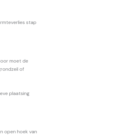
armteverlies stap
rdoor moet de
rondzeil of
eve plaatsing
een open hoek van