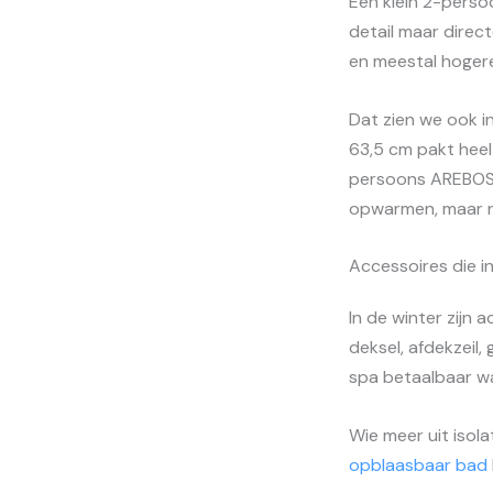
Een klein 2-perso
detail maar direc
en meestal hoger
Dat zien we ook 
63,5 cm pakt heel
persoons AREBOS 
opwarmen, maar ni
Accessoires die i
In de winter zijn 
deksel, afdekzeil
spa betaalbaar war
Wie meer uit isolat
opblaasbaar bad