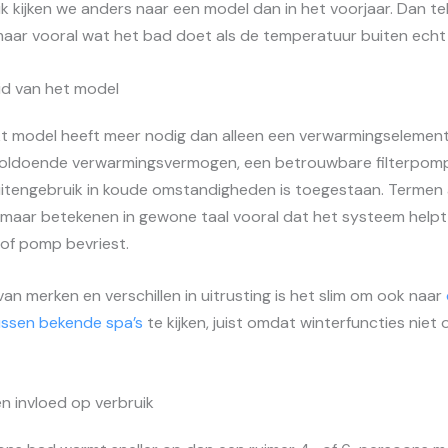
 kijken we anders naar een model dan in het voorjaar. Dan tell
 maar vooral wat het bad doet als de temperatuur buiten echt 
id van het model
t model heeft meer nodig dan alleen een verwarmingselement
 voldoende verwarmingsvermogen, een betrouwbare filterpomp 
itengebruik in koude omstandigheden is toegestaan. Termen a
, maar betekenen in gewone taal vooral dat het systeem hel
 of pomp bevriest.
n van merken en verschillen in uitrusting is het slim om ook naar
ussen bekende spa’s
te kijken, juist omdat winterfuncties niet
n invloed op verbruik