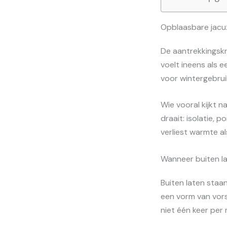
Opblaasbare jacuzz
De aantrekkingskr
voelt ineens als e
voor wintergebruik
Wie vooral kijkt n
draait: isolatie,
verliest warmte a
Wanneer buiten la
Buiten laten staan
een vorm van vors
niet één keer pe