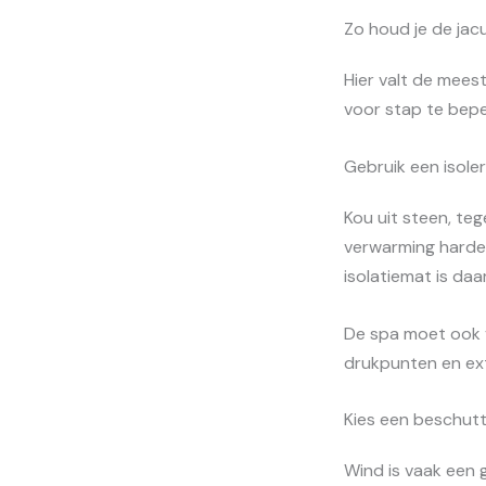
Zo houd je de jac
Hier valt de mees
voor stap te bepe
Gebruik een isol
Kou uit steen, te
verwarming harder
isolatiemat is da
De spa moet ook v
drukpunten en ext
Kies een beschutt
Wind is vaak een 