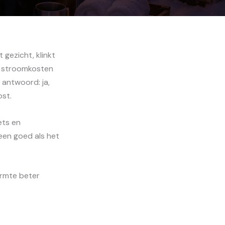
 gezicht, klinkt
en stroomkosten
antwoord: ja,
ost.
ets en
lleen goed als het
armte beter