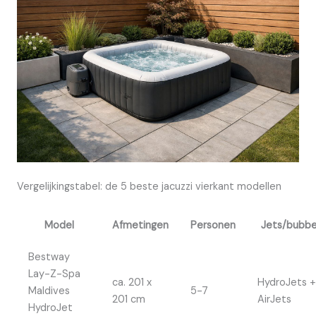
Vergelijkingstabel: de 5 beste jacuzzi vierkant modellen
Model
Afmetingen
Personen
Jets/bubbe
Bestway
Lay-Z-Spa
ca. 201 x
HydroJets +
Maldives
5-7
201 cm
AirJets
HydroJet