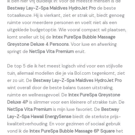
Ik ben hier vrij duidelijk in: voor de meeste mensen is de
Bestway Lay-Z-Spa Maldives HydroJet Pro
de beste
totaalkeuze. Hij is vierkant, ziet er strak uit, biedt genoeg
ruimte voor meerdere personen en voelt niet als een
uitgeklede budgetoptie. Wie vooral compact wil plaatsen,
komt sneller uit bij de
Intex PureSpa Bubble Massage
Greystone Deluxe 4 Persoons
. Voor luxe en afwerking
springt de
NetSpa Vita Premium
eruit.
De top 5 die ik het meest logisch vind voor een stijlvolle
tuin, allemaal modellen die je via Bol.com tegenkomt, ziet
er zo uit. De
Bestway Lay-Z-Spa Maldives HydroJet Pro
wint overall door de beste balans tussen uitstraling,
ruimte en wellnessgevoel. De
Intex PureSpa Greystone
Deluxe 4P
is slimmer voor een kleinere of strakke tuin. De
NetSpa Vita Premium
is mijn luxe favoriet. De
Bestway
Lay-Z-Spa Hawaii EnergySense
biedt de sterkste prijs-
kwaliteitverhouding. En voor gezinnen of sociaal gebruik
vond ik de
Intex PureSpa Bubble Massage 6P Square
het