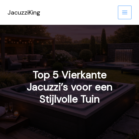
Ga
naar
JacuzziKing
de
inhoud
Top 5 Vierkante
Jacuzzi’s voor een
Stijlvolle Tuin