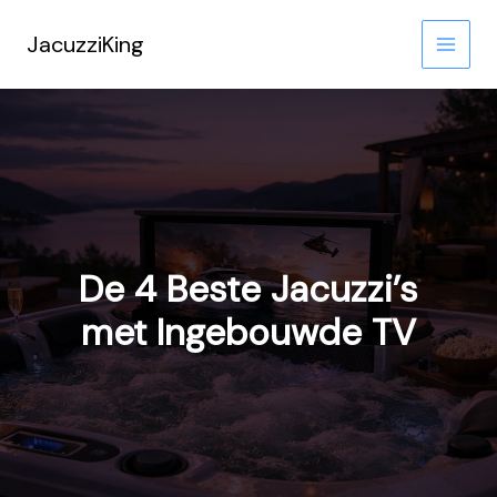
Ga
naar
JacuzziKing
de
inhoud
De 4 Beste Jacuzzi’s
met Ingebouwde TV