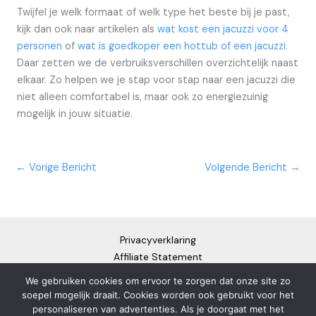
Twijfel je welk formaat of welk type het beste bij je past,
kijk dan ook naar artikelen als
wat kost een jacuzzi voor 4
personen
of
wat is goedkoper een hottub of een jacuzzi
.
Daar zetten we de verbruiksverschillen overzichtelijk naast
elkaar. Zo helpen we je stap voor stap naar een jacuzzi die
niet alleen comfortabel is, maar ook zo energiezuinig
mogelijk in jouw situatie.
←
Vorige Bericht
Volgende Bericht
→
Privacyverklaring
Affiliate Statement
Cookiebeleid
We gebruiken cookies om ervoor te zorgen dat onze site zo
Disclaimer
soepel mogelijk draait. Cookies worden ook gebruikt voor het
personaliseren van advertenties. Als je doorgaat met het