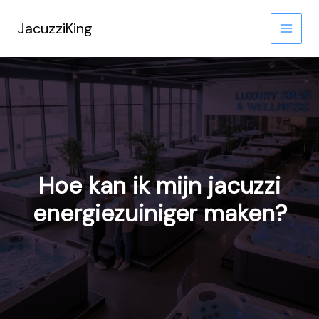
Ga
naar
JacuzziKing
de
inhoud
Hoe kan ik mijn jacuzzi
energiezuiniger maken?