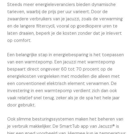
Steeds meer energieleveranciers bieden dynamische
tarieven, waarbij de prijs per uur varieert. Door de
zwaardere verbruikers van je jacuzzi, zoals de verwarming
en de langere filtercycli, vooral op goedkopere uren te
laten draaien, beperk je de kosten zonder dat je inlevert
op comfort.
Een belangrijke stap in energiebesparing is het toepassen
van een warmtepomp. Een jacuzzi met warmtepomp
bespaart direct ongeveer 60 tot 70 procent op de
energiekosten vergeleken met modellen die alleen met
een conventioneel elektrisch element verwarmen. De
investering in een warmtepomp verdient zich dan ook
vaak relatief snel terug, zeker als je de spa het hele jaar
door gebruikt.
Ook slimme besturingssystemen maken het beheren van
je verbruik makkelijker. De SmartTub app van Jacuzzi® is
hier een goed voorbeeld van. Hiermee kun je temperatuur,