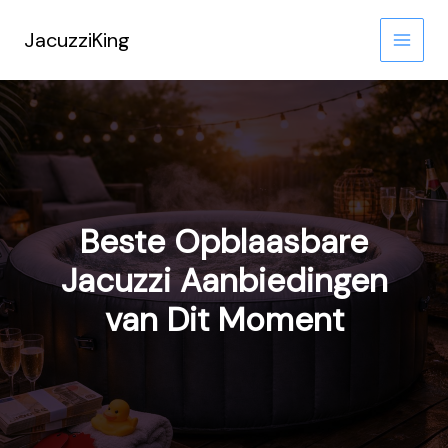
Ga
naar
JacuzziKing
de
inhoud
Beste Opblaasbare
Jacuzzi Aanbiedingen
van Dit Moment